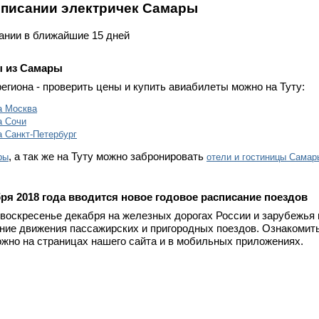
списании электричек Самары
сании в ближайшие 15 дней
 из Самары
региона - проверить цены и купить авиабилеты можно на Туту:
а Москва
а Сочи
 Санкт-Петербург
, а так же на Туту можно забронировать
ры
отели и гостиницы Самар
бря 2018 года вводится новое годовое расписание поездов
 воскресенье декабря на железных дорогах России и зарубежья
ание движения пассажирских и пригородных поездов. Ознакомит
жно на страницах нашего сайта и в мобильных приложениях.