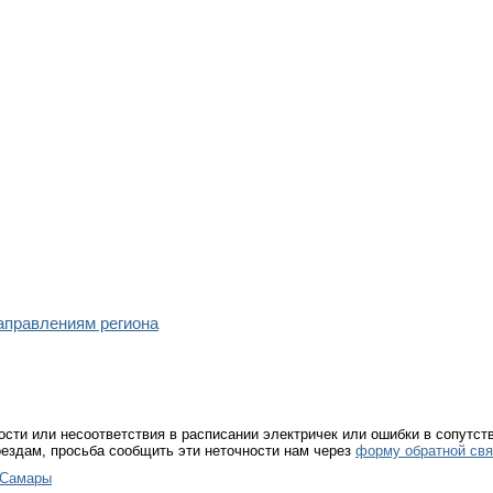
направлениям региона
ости или несоответствия в расписании электричек или ошибки в сопутс
ездам, просьба сообщить эти неточности нам через
форму обратной свя
 Самары