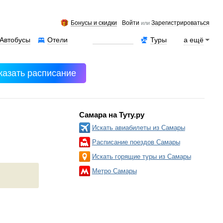
Бонусы и скидки
Войти
Зарегистрироваться
или
Автобусы
Отели
Аренда авто
Туры
а ещё
казать расписание
Самара на Туту.ру
Искать авиабилеты из Самары
Расписание поездов Самары
Искать горящие туры из Самары
Метро Самары