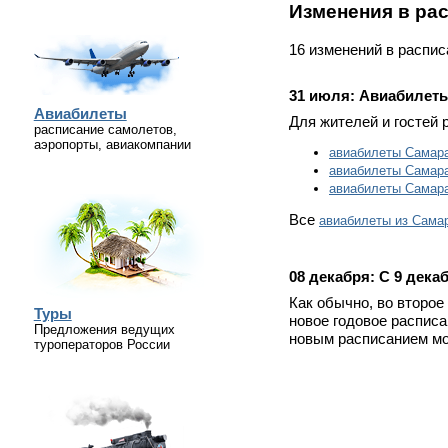
Изменения в ра
16 изменений в распи
31 июля:
Авиабилеты
Авиабилеты
Для жителей и гостей 
расписание самолетов,
аэропорты, авиакомпании
авиабилеты Самар
авиабилеты Самар
авиабилеты Самара
Все
авиабилеты из Сама
08 декабря:
С 9 дека
Как обычно, во второе
Туры
новое годовое распис
Предложения ведущих
новым расписанием мо
туроператоров России