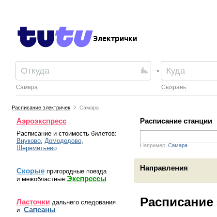
Электрички
Самара
Сызрань
Расписание электричек
Самара
Аэроэкспресс
Расписание станции
Расписание и стоимость билетов:
Внуково
,
Домодедово
,
Например:
Самара
Шереметьево
Направления
Скорые
пригородные поезда
Экспрессы
и межобластные
Расписание
Ласточки
дальнего следования
Сапсаны
и