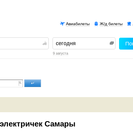
Авиабилеты
Ж/д билеты
По
00
9 августа
↵
 электричек Самары